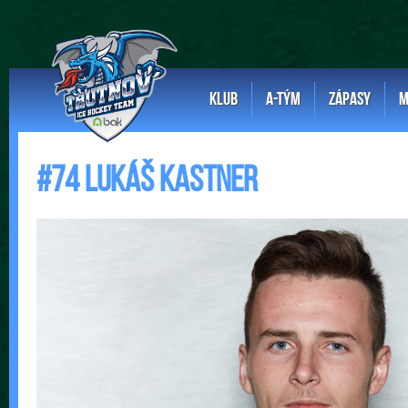
KLUB
A-TÝM
ZÁPASY
M
#74 Lukáš Kastner