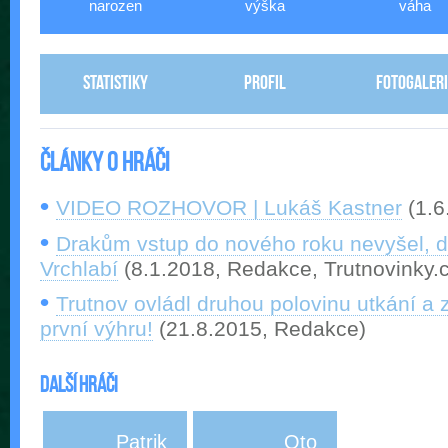
narozen
výška
váha
Statistiky
Profil
Fotogaleri
Články o hráči
VIDEO ROZHOVOR | Lukáš Kastner
(1.
Drakům vstup do nového roku nevyšel, d
Vrchlabí
(8.1.2018, Redakce, Trutnovinky.
Trutnov ovládl druhou polovinu utkání a 
první výhru!
(21.8.2015, Redakce)
Další hráči
Patrik
Oto