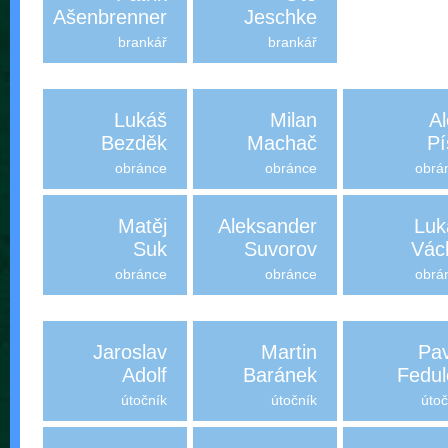
Ašenbrenner
Jeschke
brankář
brankář
Lukáš
Milan
Al
Bezděk
Machač
Pí
obránce
obránce
obrá
Matěj
Aleksander
Luk
Suk
Suvorov
Vác
obránce
obránce
obrá
Jaroslav
Martin
Pav
Adolf
Baránek
Fedul
útočník
útočník
útoč