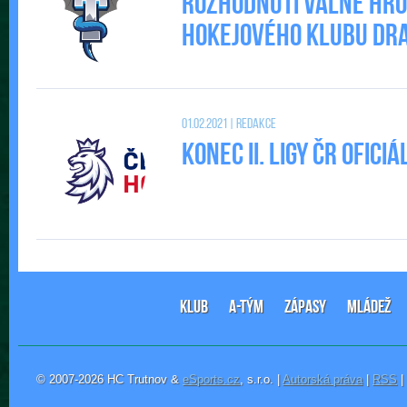
Rozhodnutí valné hr
Hokejového klubu DRAC
01.02.2021 | Redakce
Konec II. Ligy ČR ofic
KLUB
A-TÝM
ZÁPASY
MLÁDEŽ
© 2007-2026 HC Trutnov &
eSports.cz
, s.r.o. |
Autorská práva
|
RSS
|