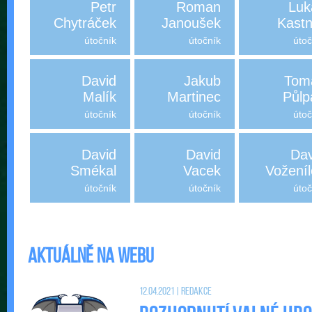
Petr
Roman
Luk
Chytráček
Janoušek
Kastn
útočník
útočník
útoč
David
Jakub
Tom
Malík
Martinec
Půlp
útočník
útočník
útoč
David
David
Dav
Smékal
Vacek
Voženíl
útočník
útočník
útoč
Aktuálně na webu
12.04.2021 | Redakce