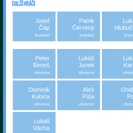
Další hráči
Josef
Patrik
Luk
Čáp
Červený
Hlubuč
brankář
brankář
bran
Peter
Lukáš
Luk
Beneš
Junek
Kar
obránce
obránce
obrá
Dominik
Aleš
Ondř
Kubica
Píša
Po
obránce
obránce
obrá
Lukáš
Vácha