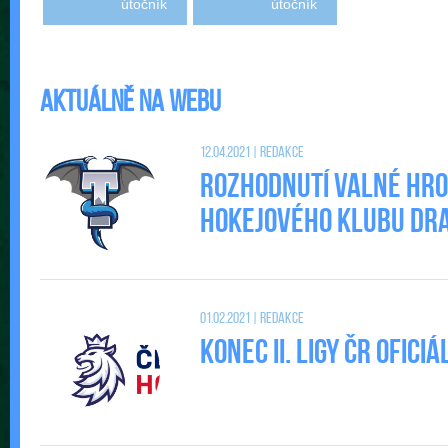
útočník
útočník
Aktuálně na webu
12.04.2021 | Redakce
Rozhodnutí valné hr
Hokejového klubu DRAC
01.02.2021 | Redakce
Konec II. Ligy ČR ofic