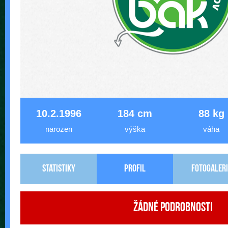
10.2.1996
184 cm
88 kg
narozen
výška
váha
Statistiky
Profil
Fotogaleri
Žádné podrobnosti