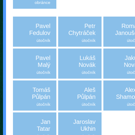
obránce
Pavel
Petr
Rom
Fedulov
Chytráček
Janouš
útočník
útočník
útoč
Pavel
Lukáš
Jak
Malý
Novák
Nov
útočník
útočník
útoč
Tomáš
Aleš
Ale
Půlpán
Půlpán
Shamol
útočník
útočník
útoč
Jan
Jaroslav
Tatar
Ukhin