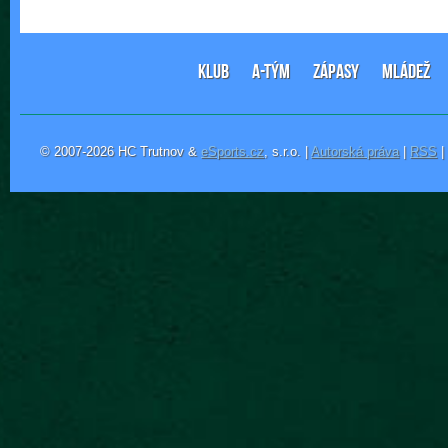
KLUB
A-TÝM
ZÁPASY
MLÁDEŽ
© 2007-2026 HC Trutnov &
eSports.cz
, s.r.o. |
Autorská práva
|
RSS
|