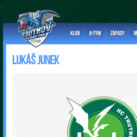
KLUB
A-TÝM
ZÁPASY
M
Lukáš Junek